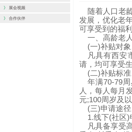
》
展会视频
随着人口老
》
合作伙伴
发展，优化老
可享受到的福
一、高龄老
(一)补贴对
凡具有西安
请，均可享受
(二)补贴标
年满70-79
人，每人每月发放
元;100周岁
(三)申请途
1.线下(社区
凡具备享受