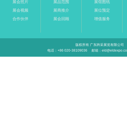
展会照片
展品范围
展馆图纸
展会视频
展商推介
展位预定
合作伙伴
展会回顾
增值服务
版权所有 广东跨采展览有限公司
电话：+86 020-38109036
邮箱：eld@eldexpo.c