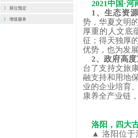
2021中国
》
展位预定
1、生态资
》
增值服务
势，华夏文明的
厚重的人文底
征；得天独厚
优势，也为发
2、政府高
台了支持文旅
融支持和用地保
业的企业培育
康养全产业链
洛阳，四大
▲ 洛阳位于