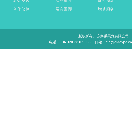
展会视频
展商推介
展位预定
合作伙伴
展会回顾
增值服务
版权所有 广东跨采展览有限公司
电话：+86 020-38109036
邮箱：eld@eldexpo.c