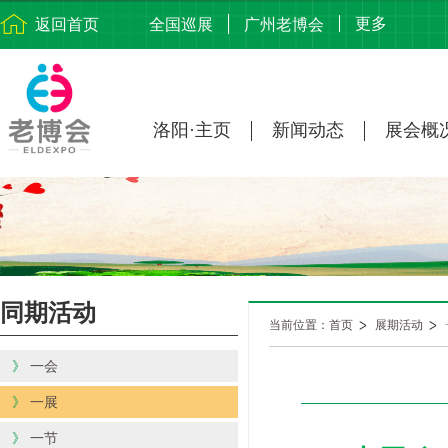
更多
返回首页
全国巡展
广州老博会
洛阳·主页
新闻动态
展会概
同期活动
当前位置：首页
展期活动
》
一会
》
一展
》
一节