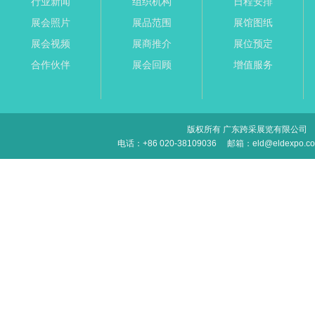
行业新闻
组织机构
日程安排
展会照片
展品范围
展馆图纸
展会视频
展商推介
展位预定
合作伙伴
展会回顾
增值服务
版权所有 广东跨采展览有限公司
电话：+86 020-38109036
邮箱：eld@eldexpo.c