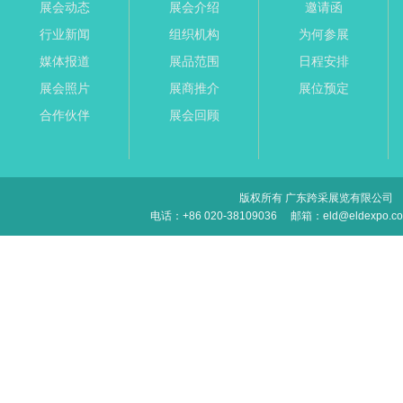
展会动态
展会介绍
邀请函
行业新闻
组织机构
为何参展
媒体报道
展品范围
日程安排
展会照片
展商推介
展位预定
合作伙伴
展会回顾
版权所有 广东跨采展览有限公司
电话：+86 020-38109036
邮箱：eld@eldexpo.c