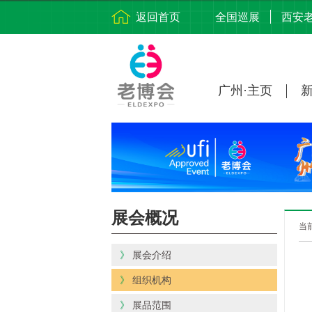
返回首页
全国巡展
西安
广州·主页
展会概况
当
》
展会介绍
》
组织机构
》
展品范围