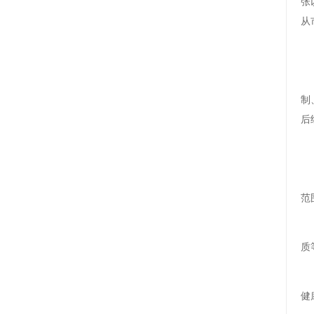
张
从
制
后
范
质
健