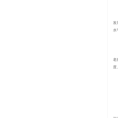
发
水
老
度