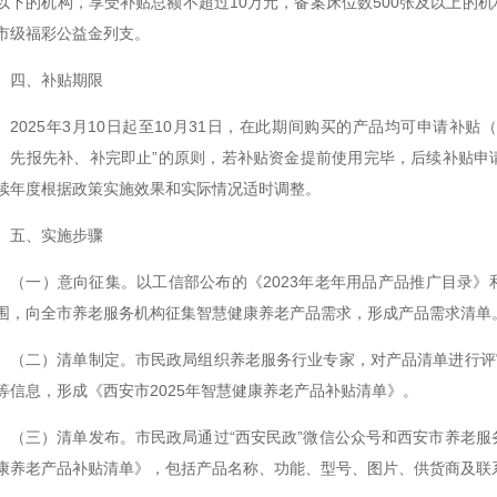
以下的机构，享受补贴总额不超过10万元，备案床位数500张及以上的
市级福彩公益金列支。
四、补贴期限
2025年3月10日起至10月31日，在此期间购买的产品均可申请补
、先报先补、补完即止”的原则，若补贴资金提前使用完毕，后续补贴申请
续年度根据政策实施效果和实际情况适时调整。
五、实施步骤
（一）意向征集。以工信部公布的《2023年老年用品产品推广目录》
围，向全市养老服务机构征集智慧健康养老产品需求，形成产品需求清单
（二）清单制定。市民政局组织养老服务行业专家，对产品清单进行评
等信息，形成《西安市2025年智慧健康养老产品补贴清单》。
（三）清单发布。市民政局通过“西安民政”微信公众号和西安市养老服
康养老产品补贴清单》，包括产品名称、功能、型号、图片、供货商及联