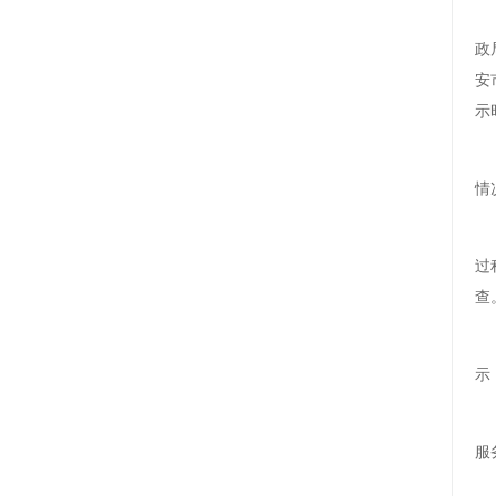
政
安
示
情
过
查
示
服