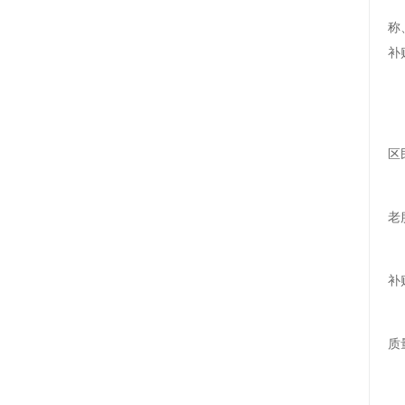
称
补
区
老
补
质