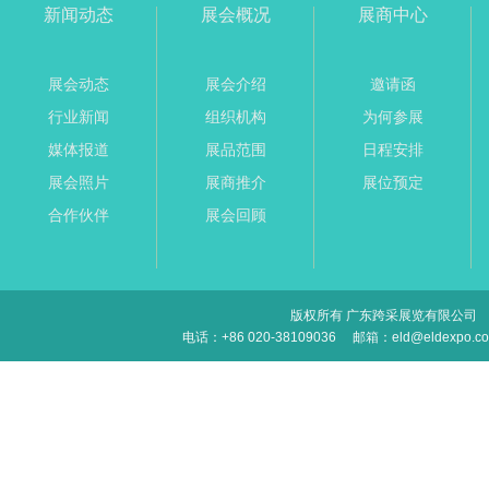
新闻动态
展会概况
展商中心
展会动态
展会介绍
邀请函
行业新闻
组织机构
为何参展
媒体报道
展品范围
日程安排
展会照片
展商推介
展位预定
合作伙伴
展会回顾
版权所有 广东跨采展览有限公司
电话：+86 020-38109036
邮箱：eld@eldexpo.c