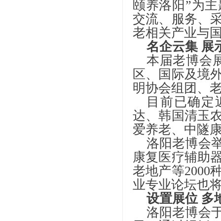
颐养洛阳”为
交流、服务、
老相关产业与
名企云集
展
本届老博会
区、国际及境
明协会组团、
目前已确定
达、韩国清玉
爱养老、中隧
洛阳老博会
康复医疗辅助
老地产等
200
业专业论坛也
设置展位
多
洛阳老博会