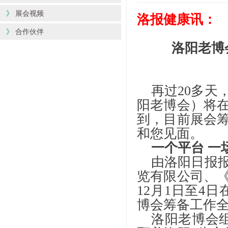
》
展会视频
洛报健康讯：
》
合作伙伴
洛阳老博
再过
20多天
阳老博会）将
到，目前展会
和您见面。
一个平台
一
由洛阳日报
览有限公司、
12月1日至4
博会筹备工作
洛阳老博会