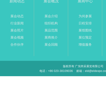
新闻动态
展会概况
展商中心
展会动态
展会介绍
为何参展
行业新闻
组织机构
日程安排
展会照片
展品范围
展馆图纸
展会视频
展商推介
展位预定
合作伙伴
展会回顾
增值服务
版权所有 广东跨采展览有限公司
电话：+86 020-38109036
邮箱：eld@eldexpo.c