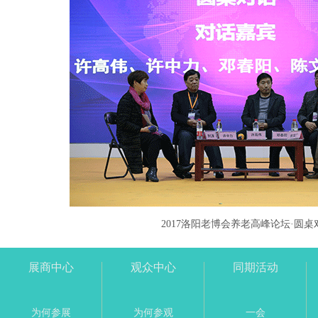
2017洛阳老博会养老高峰论坛·圆桌
展商中心
观众中心
同期活动
为何参展
为何参观
一会