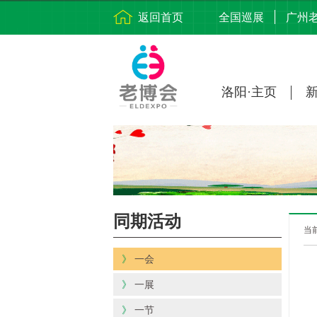
返回首页
全国巡展
广州
洛阳·主页
同期活动
当
》
一会
》
一展
》
一节