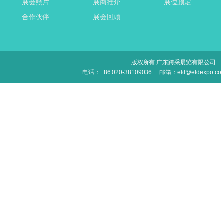
展会照片
展商推介
展位预定
合作伙伴
展会回顾
版权所有 广东跨采展览有限公司
电话：+86 020-38109036
邮箱：eld@eldexpo.c