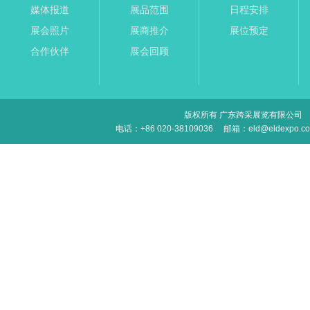
媒体报道
展品范围
日程安排
展会照片
展商推介
展位预定
合作伙伴
展会回顾
版权所有 广东跨采展览有限公司
电话：+86 020-38109036
邮箱：eld@eldexpo.c