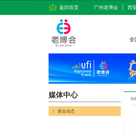
返回首页
广州老博会
西
全
媒体中心
当
》
展会动态