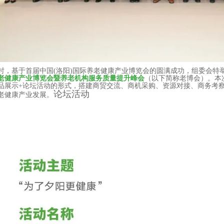
时，基于首届中国(洛阳)国际养老健康产业博览会的圆满成功，组委会特
老健康产业博览会暨养老机构服务质量提升峰会
（以下简称老博会）。本
品展示+论坛活动的形式，搭建商贸交流、商机采购、资源对接、商务考
论坛活动
老健康产业发展。