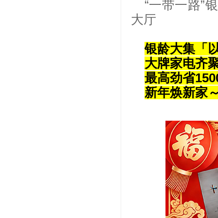
“一带一路
大厅
银龄大集「
大牌家电齐
最高劲省150
新年焕新家