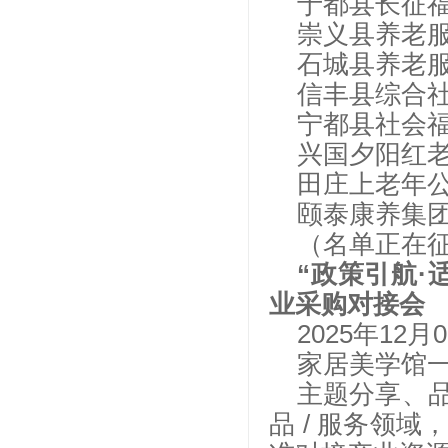
于都县长征
崇义县养老
石城县养老
信丰县综合
宁都县社会
兴国夕阳红
田庄上老年
颐泰康养集
（名单正在
“政策引航
业采购对接会
2025年12月
家居美学馆
主题分享、
品 / 服务领