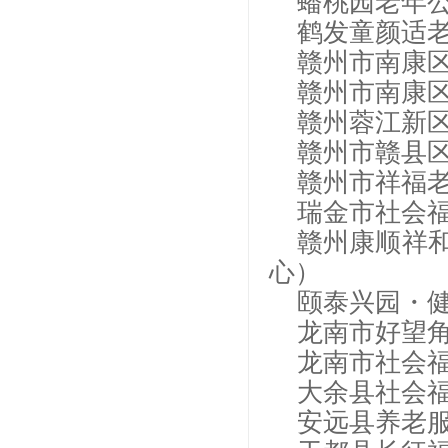
蟠桃园老年
鹤发童颜适
赣州市南康
赣州市南康
赣州蓉江新
赣州市赣县
赣州市祥福
瑞金市社会
赣州康顺祥
心）
颐泰兴园・
龙南市好望
龙南市社会
大余县社会
安远县养老